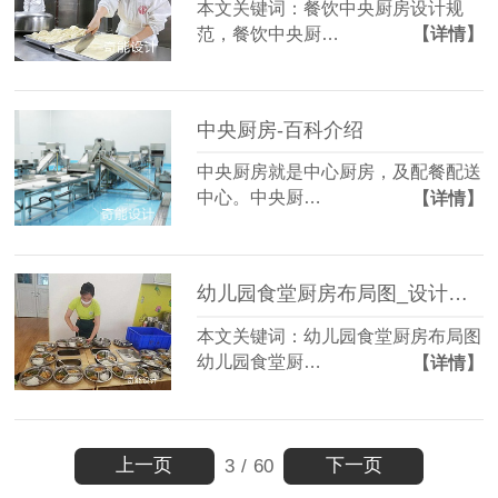
本文关键词：餐饮中央厨房设计规
范，餐饮中央厨…
【详情】
中央厨房-百科介绍
中央厨房就是中心厨房，及配餐配送
中心。中央厨…
【详情】
幼儿园食堂厨房布局图_设计规范
本文关键词：幼儿园食堂厨房布局图
幼儿园食堂厨…
【详情】
上一页
下一页
3
/
60