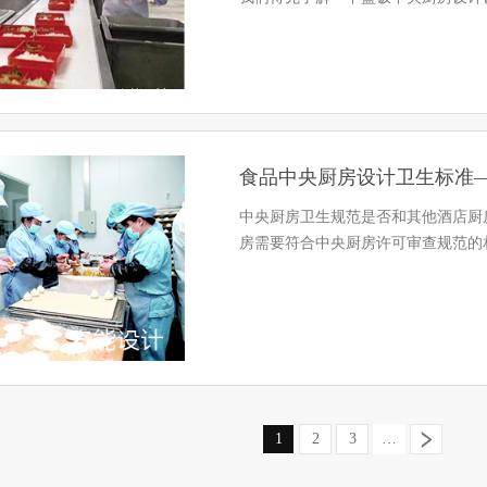
食品中央厨房设计卫生标准
中央厨房卫生规范是否和其他酒店厨
房需要符合中央厨房许可审查规范的
1
2
3
…