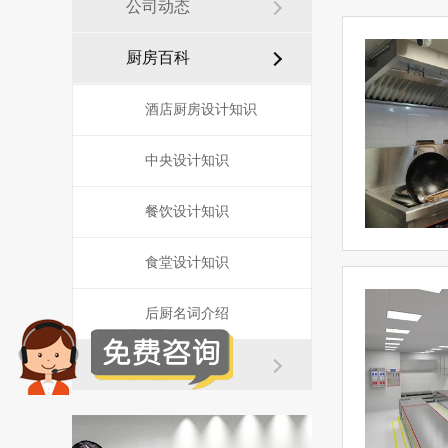
公司动态
厨房百科
酒店厨房设计知识
中央设计知识
餐饮设计知识
食堂设计知识
后厨名词介绍
常见问答