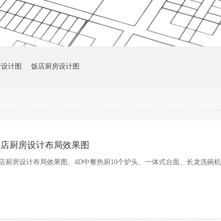
房设计图
饭店厨房设计图
酒店厨房设计布局效果图
店厨房设计布局效果图、4D中餐热厨10个炉头、一体式台面、长龙洗碗机