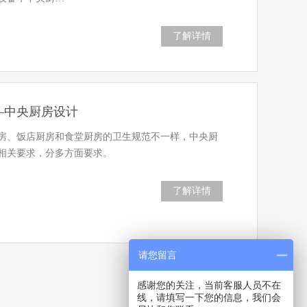
了解详情
—中央厨房设计
房、饭店厨房和食堂厨房的卫生规范不一样，中央厨
相关要求，分多方面要求。
了解详情
请您留言
感谢您的关注，当前客服人员不在
线，请填写一下您的信息，我们会