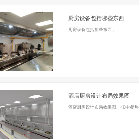
厨房设备包括哪些东西
厨房设备包括那些东西，
酒店厨房设计布局效果图
酒店厨房设计布局效果图、4D中餐热