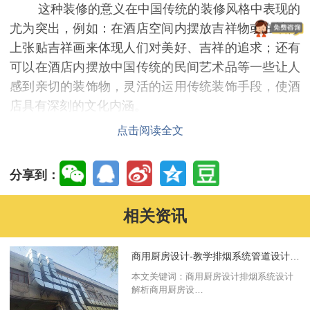
这种装修的意义在中国传统的装修风格中表现的
尤为突出，例如：在酒店空间内摆放吉祥物或在墙面
上张贴吉祥画来体现人们对美好、吉祥的追求；还有
可以在酒店内摆放中国传统的民间艺术品等一些让人
感到亲切的装饰物，灵活的运用传统装饰手段，使酒
店具有深刻的文化内涵。
三、类型的酒店空间陈设艺术设计和主题要突出。
点击阅读全文
不同的酒店空间艺术品的陈设一定要根据酒店空
间内环境的不同功能特点来进行陈设，充分发挥想象
分享到：
力，要做到既能够引起顾客的兴趣，又能够反映出酒
店空间的主题；运用想象力结合酒店的种类和装饰风
相关资讯
格，创造出富有鲜明特色的酒店装修设计环境。
四、人性化的设计带来的艺术感
商用厨房设计-教学排烟系统管道设计解析
而人性化的体现在于每个消费空间相互之间的联
本文关键词：商用厨房设计排烟系统设计
系和隐秘的布局，再考虑酒店消费者的心理及生理上
解析商用厨房设…
的需求，将一些如客户的体验感，舒适度、隐密性都