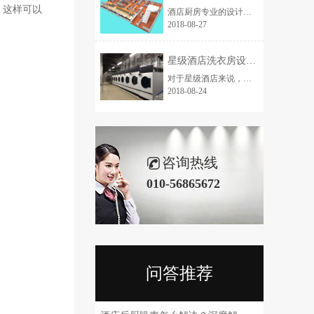
，这样可以
酒店厨房专业的设计是酒店后厨运营的灵魂所在，功能区域的布置，功能间的衔接，设备的分配这些都是厨房设计的关键所在，不同的功能间有不同的设计特点，有不同的设备配置，在设计中该如何进行衔接呢？
2018-08-27
星级酒店洗衣房设计规划理念
对于星级酒店来说，洗衣房及配套设施是酒店评星的硬件要求之一。有了洗衣房，更能体现酒店完善的服务水平和增加酒店的品质档次。那么在进行酒店整体设计时如何来设计星级酒店的洗衣房呢？
2018-08-24
咨询热线
010-56865672
问答推荐