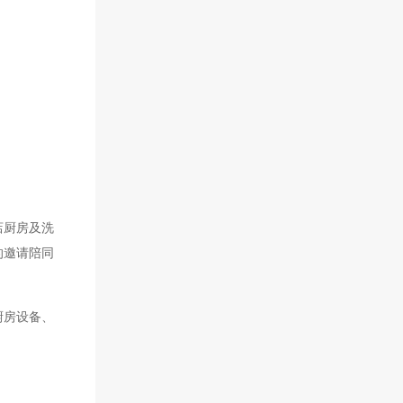
店厨房及洗
的邀请陪同
厨房设备、