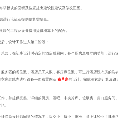
和布草板块的面积及位置提出建设性建议及修改正图。
源进行论证及提供估算需要量。
草板块的工程及设备费用提供概算上的配合。
定后，设计工作进入第二阶段：
计总监，在初步设计时确定的酒店后厨内，各个厨房及餐厅的功能，进行
，服务区的餐位数，酒店员工人数，客房床位数，可进行酒店洗衣房的洗
洗衣房红线内进行设备平面布置图及
布草房
的设计。完成洗衣房计算及设
工作，并提供完整、详细的厨房、酒吧、中央冷库、垃圾房、房口服务间
讨论。
设计院总设计师同意的情况下，提交业主待业主批准。将上述经业主批准