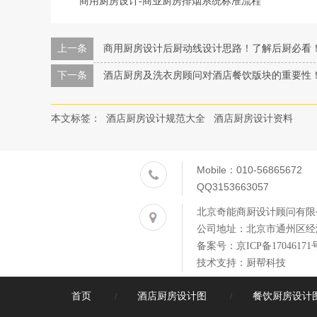
商用厨房设计-商业厨房排烟系统标准流程
上一条
商用厨房设计后厨动线设计思路！了解后厨必看
下一条
酒店厨房及洗衣房顾问对酒店餐饮版块的重要性
本文标签：
酒店厨房设计规范大全
酒店厨房设计资料
Mobile：010-56865672
QQ3153663057
北京奇能商厨设计顾问有限
公司地址：北京市通州区经海
备案号：
京ICP备17046171
技术支持：厨帮科技
首页
酒店厨房设计图
餐饮厨房设计
/
/