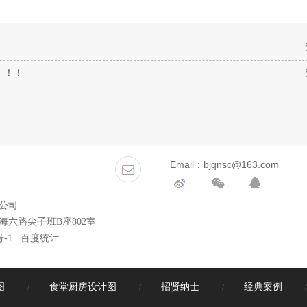
！
！！！
Email：bjqnsc@163.com
公司
六路尖子班B座802室
号-1
百度统计
图
食堂厨房设计图
招贤纳士
经典案例
/
/
/
/